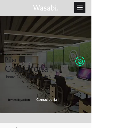
Pilar 02
Consultoría
Innovación en Modelos de Negocio
Investigación
Consultoría
Diseño