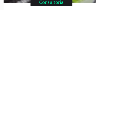
Consultoría
2.5
Social Media
Marketing
Parte de Inbound Marketing,
pero en este apartado
abarcamos la estrategia de
marketing de contenidos.
Creando campañas dentro
Facebook, Instagram y Linkedin.
¿Te interesa qué
innovemos en tu
modelo de negocio?