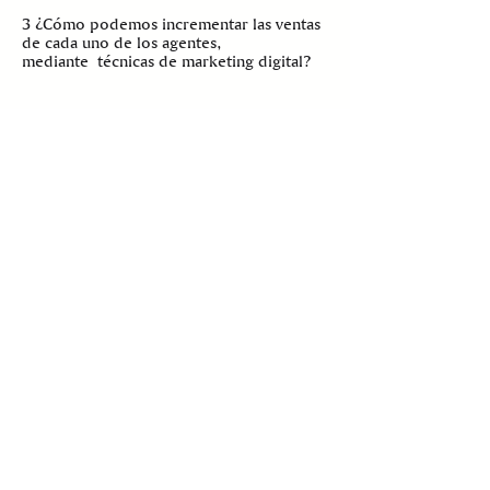
3 ¿Cómo podemos incrementar las ventas
de cada uno de los agentes,
mediante técnicas de marketing digital?
¿Te interesa que
impulsemos tu
marca?
El diseñar o rediseñar tu marca bajo la
metodología que implementamos marcará
una diferencia radical en el crecimiento de
tu empresa.
S.O.S